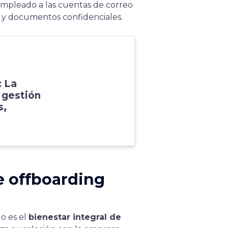
 empleado a las cuentas de correo
es y documentos confidenciales.
 La
 gestión
s,
e offboarding
do es el
bienestar integral de