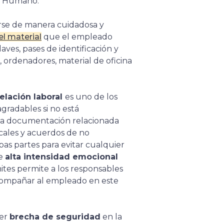
al Humano.
se de manera cuidadosa y
el material
que el empleado
ves, pases de identificación y
, ordenadores, material de oficina
elación laboral
es uno de los
radables si no está
 la documentación relacionada
scales y acuerdos de no
s partes para evitar cualquier
de
alta intensidad emocional
ámites permite a los responsables
acompañar al empleado en este
ier
brecha de seguridad
en la