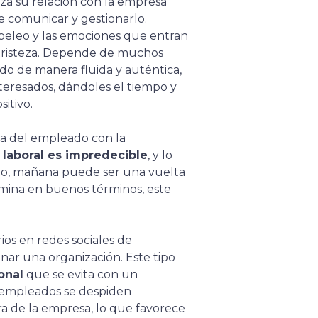
liza su relación con la empresa
comunicar y gestionarlo.
peleo y las emociones que entran
 tristeza. Depende de muchos
do de manera fluida y auténtica,
interesados, dándoles el tiempo y
itivo.
ra del empleado con la
 laboral es impredecible
, y lo
ño, mañana puede ser una vuelta
ermina en buenos términos, este
os en redes sociales de
ar una organización. Este tipo
onal
que se evita con un
s empleados se despiden
ra de la empresa, lo que favorece