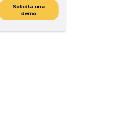
Solicita una
demo