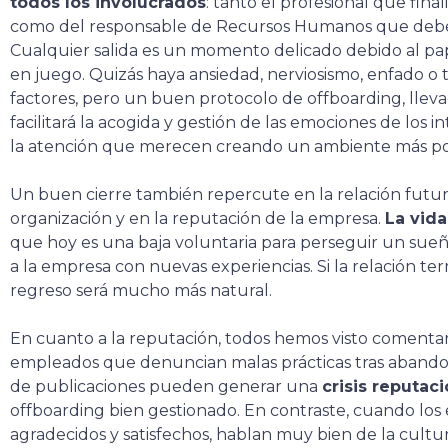
todos los involucrados
: tanto el profesional que fina
como del responsable de Recursos Humanos que debe 
Cualquier salida es un momento delicado debido al pa
en juego. Quizás haya ansiedad, nerviosismo, enfado o
factores, pero un buen protocolo de offboarding, lleva
facilitará la acogida y gestión de las emociones de los 
la atención que merecen creando un ambiente más pos
Un buen cierre también repercute en la relación futu
organización y en la reputación de la empresa.
La vida
que hoy es una baja voluntaria para perseguir un sue
a la empresa con nuevas experiencias. Si la relación t
regreso será mucho más natural.
En cuanto a la reputación, todos hemos visto comentari
empleados que denuncian malas prácticas tras abandon
de publicaciones pueden generar una
crisis reputaci
offboarding bien gestionado. En contraste, cuando lo
agradecidos y satisfechos, hablan muy bien de la cultu