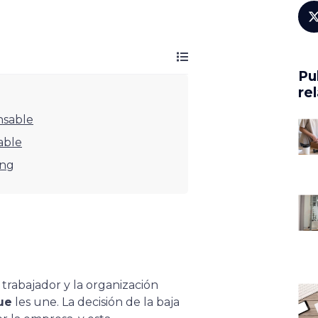
Pu
re
nsable
able
ing
 trabajador y la organización
que
les une. La decisión de la baja